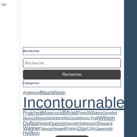
t on
Recherche
Catégories
Mauméjean
Anderson
Incontournable
Bifrost
Pratchett
Moorcock
Priest
Williams
Genefort
Wilson
Noirez
Moore
Silverberg
McDonald
Hugo Pratt
Dufour
Kloetzer
Holdstock
Shepard
Watts
Depotte
Wagner
Day
Jaworski
Vance
Howard
Powers
Colin
Hellboy