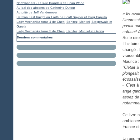
Northlanders - Le livre Islandais de Brian Wood
Au bal des absents de Catherine Dufour
Autorité de Jeff Vandermeer
« Ils ava
Batman Last Knight on Earth de Scott Snyder et Greg Capullo
l’impress
Lady Mechanika tome 4 de Chen, Benitez, Montiel, Steigerwald et
posait su
Garela
Lady Mechanika tome 3 de Chen, Benitez, Montiel et Garela
suffisait
Suite dir
Derniers commentaires
L’histoir
changé : 
vraisembl
Maurice :
"C'était 
plongeait
écossaise
« C’est à
ange gard
assez de 
notamment
Ce livre 
ambiances
France de 
Un peu mo