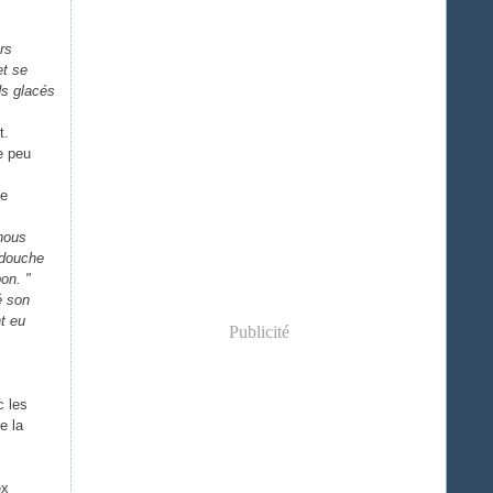
rs
et se
ds glacés
t.
e peu
de
 nous
e douche
on. "
é son
nt eu
Publicité
c les
e la
ex