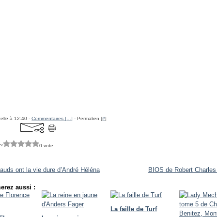
felle à 12:40 -
Commentaires [
…
]
- Permalien [
#
]
 ?
0 vote
auds ont la vie dure d’André Héléna
BIOS de Robert Charles
erez aussi :
La faille de Turf