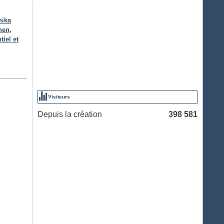
nika
hen,
tiel et
Visiteurs
Depuis la création
398 581