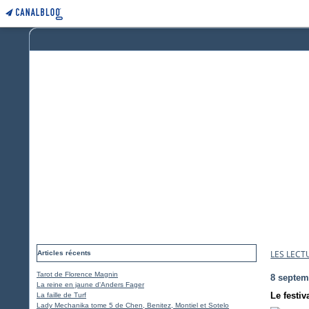
LES LECT
Articles récents
Tarot de Florence Magnin
8 septem
La reine en jaune d'Anders Fager
Le festi
La faille de Turf
Lady Mechanika tome 5 de Chen, Benitez, Montiel et Sotelo