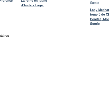
 Florence
La reine en jaune
d'Anders Fager
Lady Mecha
tome 5 de C
Benitez, Mon
Sotelo
aires