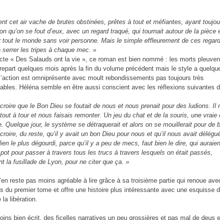
ient cet air vache de brutes obstinées, prêtes à tout et méfiantes, ayant toujou
ion qu’on se fout d’eux, avec un regard traqué, qui tournait autour de la pièce 
r tout le monde sans voir personne. Mais le simple effleurement de ces regar
 à serrer les tripes à chaque mec. »
ecte « Des Salauds ont la vie », ce roman est bien nommé : les morts pleuven
e repart quelques mois après la fin du volume précédent mais le style a quelqu
l’action est omniprésente avec moult rebondissements pas toujours très
ables. Héléna semble en être aussi conscient avec les réflexions suivantes 
à croire que le Bon Dieu se foutait de nous et nous prenait pour des ludions. Il
 tout à tour et nous faisais remonter. Un jeu du chat et de la souris, une vrai
. Quelque jour, le système se détraquerait et alors on se mouillerait pour de b
 croire, du reste, qu’il y avait un bon Dieu pour nous et qu’il nous avait délégu
ien le plus dégourdi, parce qu’il y a peu de mecs, faut bien le dire, qui auraie
pot pour passer à travers tous les trucs à travers lesquels on était passés,
 la fusillade de Lyon, pour ne citer que ça. »
n’en reste pas moins agréable à lire grâce à sa troisième partie qui renoue ave
 du premier tome et offre une histoire plus intéressante avec une esquisse d
la libération.
ins bien écrit, des ficelles narratives un peu grossières et pas mal de deus 