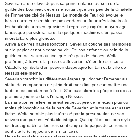
Severian a été élevé depuis sa prime enfance au sein de la
guilde des bourreaux
et en ne sortant que très peu de la Citadelle
de l’immense cité de Nessus. Le monde de Teur où évolue le
héros narrateur semble se passer dans un futur très lointain où
les habitants auraient quasiment régressé jusqu’au moyen age
tandis que persisterai ici et là quelques machines d’un passé
interstellaire plus glorieux.
Arrivé à de très hautes fonctions, Severian couche ses mémoires
sur le papier et nous conte sa vie. De son enfance au sein de la
guilde on ne
saura au final que très peu de choses, Wolfe
préférant, à travers la prose de Severian, s’étendre sur
cette
Citadelle symbole d’un pouvoir despotique lointain et la ville de
Nessus elle-même.
Severian franchit les différentes étapes qui doivent l’amener au
statut de compagnon de plein droit mais finit par commettre une
faute et est condamné à l’exil. S’en suis alors les péripéties de sa
première journée dans l’étrange Nessus…
La narration en elle-même est entrecoupée de réflexion plus ou
moins philosophique de la part de Severian et la trame est assez
lâche. Wolfe semble plus intéressé par la présentation de son
univers que par une véritable intrigue. Quoi qu’il en soit son style
est très agréable et les trois cent cinquante pages de ce roman
sont vite lu (cinq jours dans mon cas).