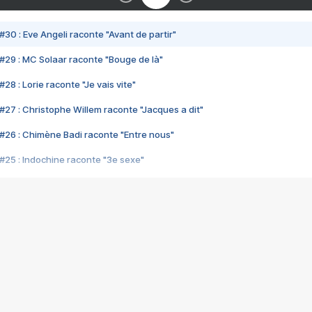
#30 : Eve Angeli raconte "Avant de partir"
#29 : MC Solaar raconte "Bouge de là"
28 : Lorie raconte "Je vais vite"
#27 : Christophe Willem raconte "Jacques a dit"
#26 : Chimène Badi raconte "Entre nous"
#25 : Indochine raconte "3e sexe"
#24 : Zaho raconte "C'est chelou"
#23 : Patrick Bruel raconte "Au café des délices"
#22 : Kyo raconte "Le chemin"
#21 : Nolwenn Leroy raconte "Cassé"
#20 : Patrick Hernandez raconte "Born to be alive"
#19 : Lorie raconte "Près de moi"