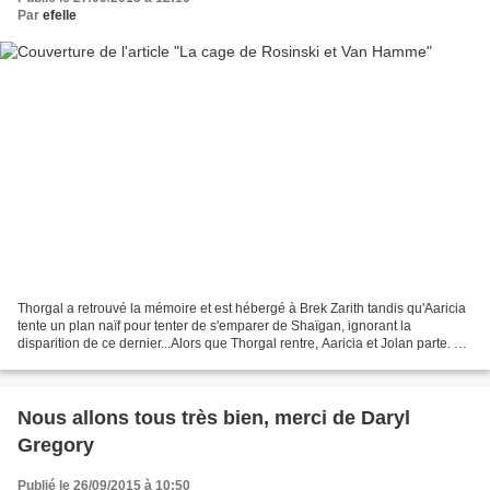
Par
efelle
Thorgal a retrouvé la mémoire et est hébergé à Brek Zarith tandis qu'Aaricia
tente un plan naïf pour tenter de s'emparer de Shaïgan, ignorant la
disparition de ce dernier...Alors que Thorgal rentre, Aaricia et Jolan parte. Si
le premier se sort avec brio...
Nous allons tous très bien, merci de Daryl
Gregory
Publié le 26/09/2015 à 10:50