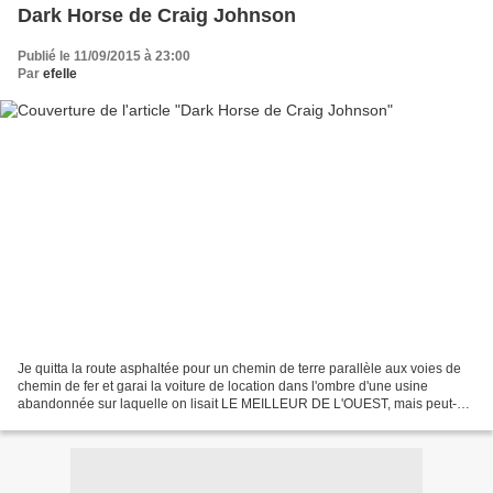
Dark Horse de Craig Johnson
Publié le 11/09/2015 à 23:00
Par
efelle
Je quitta la route asphaltée pour un chemin de terre parallèle aux voies de
chemin de fer et garai la voiture de location dans l'ombre d'une usine
abandonnée sur laquelle on lisait LE MEILLEUR DE L'OUEST, mais peut-
être n'était-ce plus vraiment le cas....