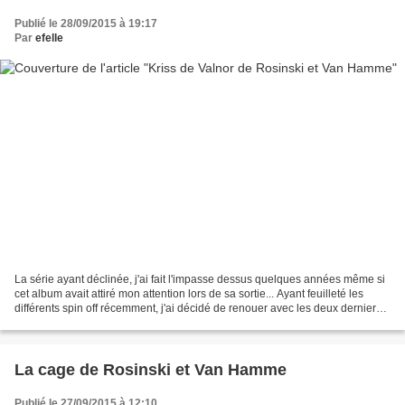
Publié le 28/09/2015 à 19:17
Par
efelle
La série ayant déclinée, j'ai fait l'impasse dessus quelques années même si
cet album avait attiré mon attention lors de sa sortie... Ayant feuilleté les
différents spin off récemment, j'ai décidé de renouer avec les deux derniers
albums ayant Van Hamme...
La cage de Rosinski et Van Hamme
Publié le 27/09/2015 à 12:10