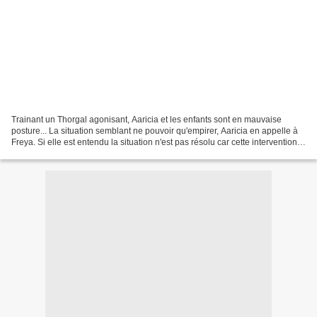
Trainant un Thorgal agonisant, Aaricia et les enfants sont en mauvaise
posture... La situation semblant ne pouvoir qu'empirer, Aaricia en appelle à
Freya. Si elle est entendu la situation n'est pas résolu car cette intervention
divine provoque l'ire d'Odin....